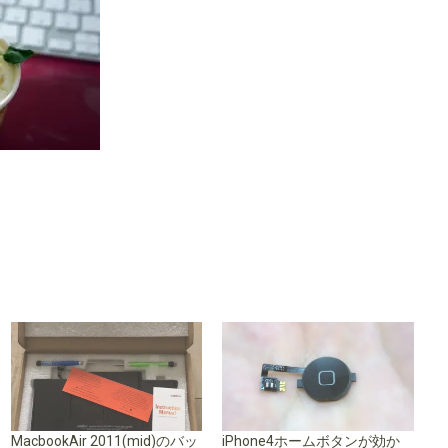
MacbookAir 2011(mid)のバッ
iPhone4ホームボタンが効か