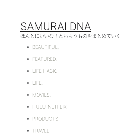
コ
ン
テ
SAMURAI DNA
ン
ツ
ほんとにいいな！とおもうものをまとめていく
へ
移
BEAUTIFUL.
動
FEATURED.
LIFE HACK.
LIFE.
MOVIES.
HULU-NETFLIX
PRODUCTS
TRAVEL.