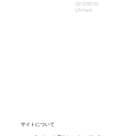
い
し
い
し
し
ウ
て
ウ
い
い
2012/05/29
ィ
く
ィ
ウ
ウ
Life hack.
ン
だ
ン
ィ
ィ
ド
さ
ド
ン
ン
ウ
い
ウ
ド
ド
で
(
で
ウ
ウ
開
新
開
で
で
き
し
き
開
開
ま
い
ま
き
き
す
ウ
す
ま
ま
)
ィ
)
す
す
ン
)
)
ド
ウ
で
開
き
ま
す
)
サイトについて