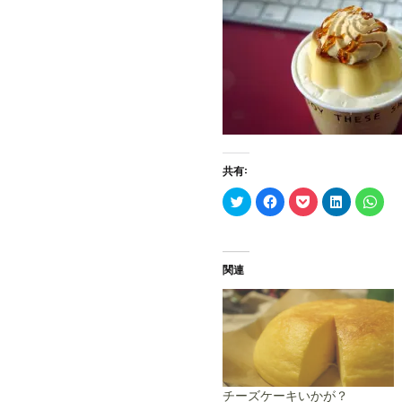
共有:
ク
F
ク
ク
ク
リ
a
リ
リ
リ
ッ
c
ッ
ッ
ッ
ク
e
ク
ク
ク
し
b
し
し
し
て
o
て
て
て
T
o
P
L
W
関連
w
k
o
i
h
i
で
c
n
a
t
共
k
k
t
t
有
e
e
s
e
す
t
d
A
r
る
で
I
p
で
に
シ
n
p
共
は
ェ
で
で
有
ク
ア
共
共
(
リ
(
有
有
新
ッ
新
(
(
し
ク
し
新
新
チーズケーキいかが？