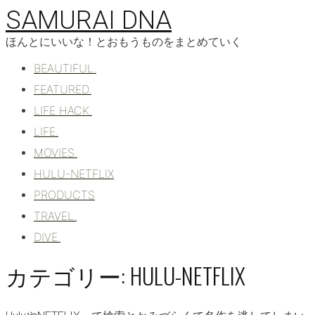
コ
SAMURAI DNA
ン
テ
ほんとにいいな！とおもうものをまとめていく
ン
BEAUTIFUL.
ツ
へ
FEATURED.
移
LIFE HACK.
動
LIFE.
MOVIES.
HULU-NETFLIX
PRODUCTS
TRAVEL.
DIVE.
カテゴリー:
HULU-NETFLIX