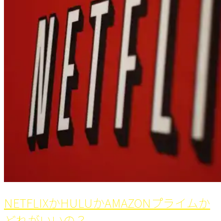
cut
of
the
DEAD
は
い
い
刺
激
に
な
る
映
画
NETFLIXかHULUかAMAZONプライムか
どれがいいの？