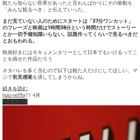
観たら知らない世界があったと言わんばかりにその衝動を
「みんな観るべき」と伝えていった。
まだ見ていない人のためにスタートは「37分ワンカット」
のフレーズと映画は1時間38分という時間だけでストーリー
とか一切予備知識いらない。話題作ってくらいで見るべきだ
とおもわれる。
映画好きにはモキュメンタリーとして日本でもいけるってこ
とを残せた作品だろう
ネタバレを多く含むので以下は観た人だけにしてほしい。マ
ジで
初見感覚
を潰してしまうからね。
カ
続きを読む:
メ
hulu-netflix
11 4月
ラ
続きを読む
を
止
め
る
な！/One