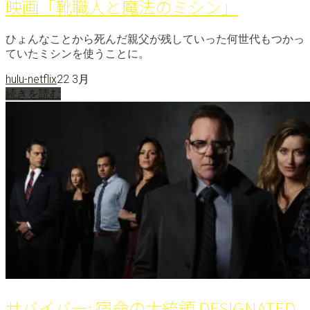
映画「靴職人と魔法のミシン」
ひょんなことから死んだ親父が残していった何世代もつかっ
ていたミシンを使うことに。
hulu-netflix
22 3月
続きを読む
サバイバー: 宿命の大統領 DESIGNATED