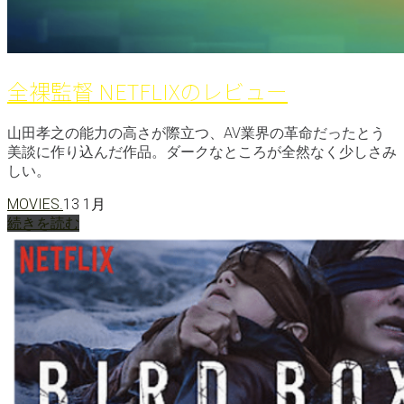
全裸監督 NETFLIXのレビュー
山田孝之の能力の高さが際立つ、AV業界の革命だったとう
美談に作り込んだ作品。ダークなところが全然なく少しさみ
しい。
MOVIES.
13 1月
続きを読む