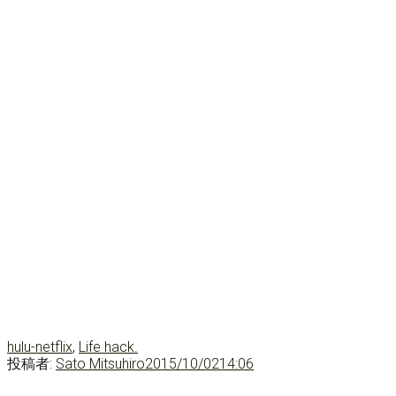
hulu-netflix
,
Life hack.
投稿者:
Sato Mitsuhiro
2015/10/02
14:06