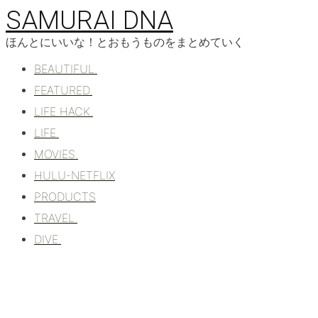
コ
SAMURAI DNA
ン
テ
ほんとにいいな！とおもうものをまとめていく
ン
BEAUTIFUL.
ツ
へ
FEATURED.
移
LIFE HACK.
動
LIFE.
MOVIES.
HULU-NETFLIX
PRODUCTS
TRAVEL.
DIVE.