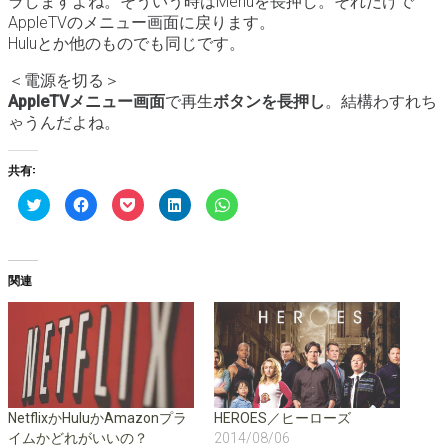
ラしますよね。そういう時はMenuを長押し。それだけで
AppleTVのメニュー画面に戻ります。
Huluとか他のものでも同じです。
＜電源を切る＞
AppleTVメニュー画面
で再生
ボタンを長押し
。結構わすれち
ゃうんだよね。
共有:
ク
F
ク
ク
ク
リ
a
リ
リ
リ
ッ
c
ッ
ッ
ッ
ク
e
ク
ク
ク
し
b
し
し
し
て
o
て
て
て
T
o
P
L
W
関連
w
k
o
i
h
i
で
c
n
a
t
共
k
k
t
t
有
e
e
s
e
す
t
d
A
r
る
で
I
p
で
に
シ
n
p
共
は
ェ
で
で
有
ク
ア
共
共
(
リ
(
有
有
新
ッ
新
(
(
し
ク
し
新
新
NetflixかHuluかAmazonプラ
HEROES／ヒーローズ
い
し
い
し
し
イムかどれがいいの？
2014/08/06
ウ
て
ウ
い
い