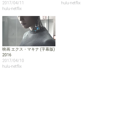
ィ
く
ィ
ウ
ウ
2017/04/11
hulu-netflix
ン
だ
ン
ィ
ィ
ド
さ
ド
ン
ン
hulu-netflix
ウ
い
ウ
ド
ド
で
(
で
ウ
ウ
開
新
開
で
で
き
し
き
開
開
ま
い
ま
き
き
す
ウ
す
ま
ま
)
ィ
)
す
す
ン
)
)
ド
ウ
で
映画 エクス・マキナ (字幕版)
開
き
2016
ま
す
2017/04/10
)
hulu-netflix