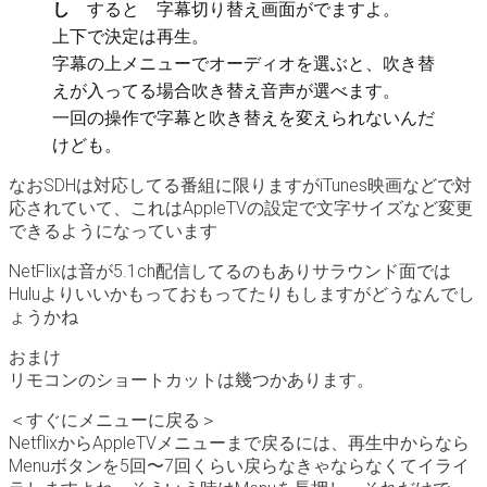
し
すると 字幕切り替え画面がでますよ。
上下で決定は再生。
字幕の上メニューでオーディオを選ぶと、吹き替
えが入ってる場合吹き替え音声が選べます。
一回の操作で字幕と吹き替えを変えられないんだ
けども。
なおSDHは対応してる番組に限りますがiTunes映画などで対
応されていて、これはAppleTVの設定で文字サイズなど変更
できるようになっています
NetFlixは音が5.1ch配信してるのもありサラウンド面では
Huluよりいいかもっておもってたりもしますがどうなんでし
ょうかね
おまけ
リモコンのショートカットは幾つかあります。
＜すぐにメニューに戻る＞
NetflixからAppleTVメニューまで戻るには、再生中からなら
Menuボタンを5回〜7回くらい戻らなきゃならなくてイライ