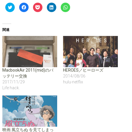
ク
F
ク
ク
ク
リ
a
リ
リ
リ
ッ
c
ッ
ッ
ッ
ク
e
ク
ク
ク
し
b
し
し
し
て
o
て
て
て
T
o
P
L
W
関連
w
k
o
i
h
i
で
c
n
a
t
共
k
k
t
t
有
e
e
s
e
す
t
d
A
r
る
で
I
p
で
に
シ
n
p
共
は
ェ
で
で
有
ク
ア
共
共
(
リ
(
有
有
新
ッ
新
(
(
し
ク
し
新
新
MacbookAir 2011(mid)のバ
HEROES／ヒーローズ
い
し
い
し
し
ッテリー交換
2014/08/06
ウ
て
ウ
い
い
ィ
く
ィ
ウ
ウ
2017/11/29
hulu-netflix
ン
だ
ン
ィ
ィ
ド
さ
ド
ン
ン
Life hack.
ウ
い
ウ
ド
ド
で
(
で
ウ
ウ
開
新
開
で
で
き
し
き
開
開
ま
い
ま
き
き
す
ウ
す
ま
ま
)
ィ
)
す
す
ン
)
)
ド
ウ
で
映画 風立ちぬ を見てしまっ
開