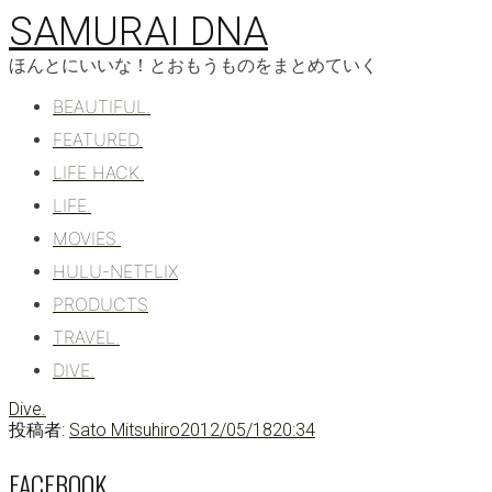
コ
SAMURAI DNA
ン
テ
ほんとにいいな！とおもうものをまとめていく
ン
BEAUTIFUL.
ツ
へ
FEATURED.
移
LIFE HACK.
動
LIFE.
MOVIES.
HULU-NETFLIX
PRODUCTS
TRAVEL.
DIVE.
Dive.
投稿者:
Sato Mitsuhiro
2012/05/18
20:34
FACEBOOK