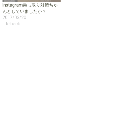
き
Instagram乗っ取り対策ちゃ
ま
す
んとしていましたか？
)
2017/03/20
Life hack.