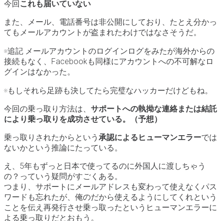
今回
これも届いていない
また、メール、電話番号は非公開にしており、たとえ分かっ
てもメールアカウントが盗まれたわけではなさそうだ。
※追記 メールアカウントのログインログをみたが海外からの
接続もなく、Facebookも同様にアカウントへの不可解なロ
グインはなかった。
※もしそれら足跡も決してたら完璧なハッカーだけどもね。
今回の乗っ取り方法は、
サポートへの執拗な連絡または結託
により乗っ取りを成功させている。（予想）
乗っ取りされたからという
承認によるヒューマンエラー
では
ないかという推論にたっている。
え、5年もずっと日本で使ってるのに外国人に渡しちゃう
の？っていう疑問がすごくある。
つまり、サポートにメールアドレスも変わって使えなくパス
ワードも忘れたが、俺のだから使えるようにしてくれという
ことを伝え再発行させ乗っ取ったというヒューマンエラーに
よる乗っ取りだとおもう。