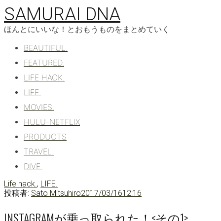
コ
SAMURAI DNA
ン
テ
ほんとにいいな！とおもうものをまとめていく
ン
BEAUTIFUL.
ツ
へ
FEATURED.
移
LIFE HACK.
動
LIFE.
MOVIES.
HULU-NETFLIX
PRODUCTS
TRAVEL.
DIVE.
Life hack.
,
LIFE.
投稿者:
Sato Mitsuhiro
2017/03/16
12:16
INSTAGRAMが乗っ取られた！<その1>