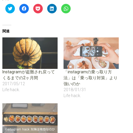
ク
F
ク
ク
ク
リ
a
リ
リ
リ
ッ
c
ッ
ッ
ッ
ク
e
ク
ク
ク
し
b
し
し
し
て
o
て
て
て
T
o
P
L
W
関連
w
k
o
i
h
i
で
c
n
a
t
共
k
k
t
t
有
e
e
s
e
す
t
d
A
r
る
で
I
p
で
に
シ
n
p
共
は
ェ
で
で
有
ク
ア
共
共
(
リ
(
有
有
新
ッ
新
(
(
し
ク
し
新
新
Instagramが盗難され戻って
「instagramの乗っ取り方
い
し
い
し
し
くるまでの2ヶ月間
法」は「乗っ取り対策」より
ウ
て
ウ
い
い
ィ
く
ィ
ウ
ウ
2017/05/12
強いのか
ン
だ
ン
ィ
ィ
ド
さ
ド
ン
ン
Life hack.
2018/01/31
ウ
い
ウ
ド
ド
Life hack.
で
(
で
ウ
ウ
開
新
開
で
で
き
し
き
開
開
ま
い
ま
き
き
す
ウ
す
ま
ま
)
ィ
)
す
す
ン
)
)
ド
ウ
で
開