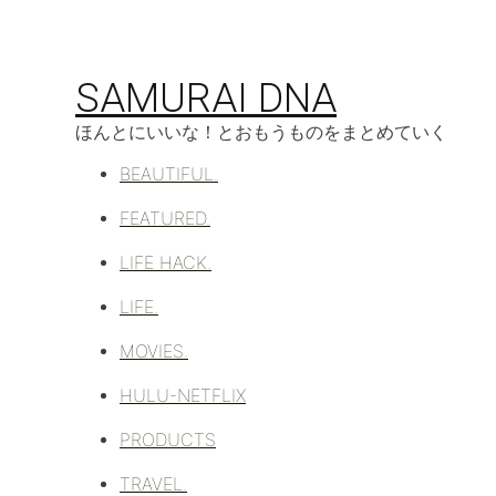
コ
ン
テ
SAMURAI DNA
ン
ツ
ほんとにいいな！とおもうものをまとめていく
へ
移
BEAUTIFUL.
動
FEATURED.
LIFE HACK.
LIFE.
MOVIES.
HULU-NETFLIX
PRODUCTS
TRAVEL.