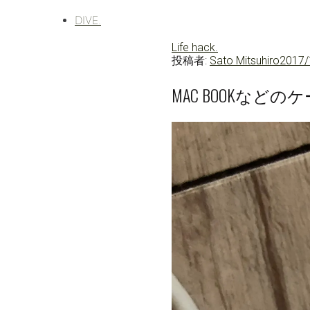
DIVE.
Life hack.
投稿者:
Sato Mitsuhiro
2017/
MAC BOOKな