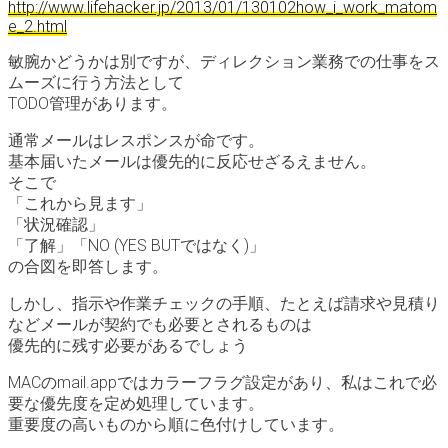
http://www.lifehacker.jp/2013/01/130102how_i_work_matom
e_2.html
敏腕かどうかは別ですが、ディレクション業務での仕事をス
ムーズに行う方法として
TODO管理があります。
通常メールはレスポンスが命です。
基本届いたメールは優先的に反応せざるえません。
そこで
「これから見ます」
「状況確認」
「了解」「NO (YES BUTではなく)」
の合図を即答します。
しかし、指示や作業チェックの手順、たとえば請求や見積り
などメールが契約でも必要とされるものは
優先的に残す必要があるでしょう
MACのmail.appではカラーフラグ設定があり、私はこれで必
要な優先度を定め処理しています。
重要度の高いものから順に色付けしています。