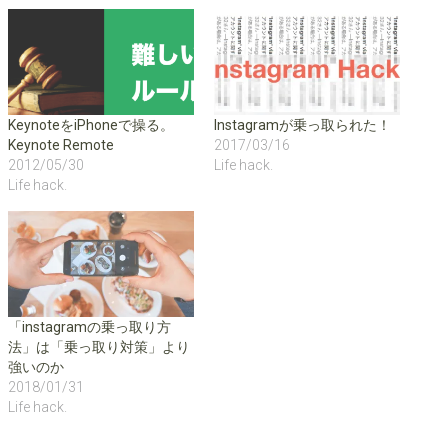
i
で
c
n
a
t
共
k
k
t
t
有
e
e
s
e
す
t
d
A
r
る
で
I
p
で
に
シ
n
p
共
は
ェ
で
で
有
ク
ア
共
共
(
リ
(
有
有
新
ッ
新
(
(
し
ク
し
新
新
KeynoteをiPhoneで操る。
Instagramが乗っ取られた！
い
し
い
し
し
Keynote Remote
2017/03/16
ウ
て
ウ
い
い
ィ
く
ィ
ウ
ウ
2012/05/30
Life hack.
ン
だ
ン
ィ
ィ
ド
さ
ド
ン
ン
Life hack.
ウ
い
ウ
ド
ド
で
(
で
ウ
ウ
開
新
開
で
で
き
し
き
開
開
ま
い
ま
き
き
す
ウ
す
ま
ま
)
ィ
)
す
す
ン
)
)
ド
ウ
で
「instagramの乗っ取り方
開
き
法」は「乗っ取り対策」より
ま
す
強いのか
)
2018/01/31
Life hack.