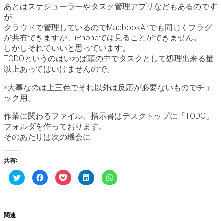
あとはスケジューラーやタスク管理アプリなどもあるのです
が
クラウドで管理しているのでMacbookAirでも同じくフラグ
が共有できますが、iPhoneでは見ることができません。
しかしそれでいいと思っています。
TODOというのはいわば頭の中でタスクとして処理出来る量
以上あってはいけませんので。
※大事なのは上三色でそれ以外は反応が必要ないものでチェ
ック用。
作業に関わるファイル、指示書はデスクトップに「TODO」
フォルダを作っております。
そのあたりは次の機会に
共有:
ク
F
ク
ク
ク
リ
a
リ
リ
リ
ッ
c
ッ
ッ
ッ
ク
e
ク
ク
ク
し
b
し
し
し
て
o
て
て
て
T
o
P
L
W
関連
w
k
o
i
h