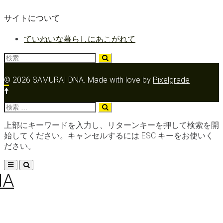
サイトについて
ていねいな暮らしにあこがれて
検
索:
© 2026 SAMURAI DNA.
Made with love by
Pixelgrade
検
索:
上部にキーワードを入力し、リターンキーを押して検索を開
始してください。キャンセルするには ESC キーをお使いく
ださい。
メ
NA
ニ
ュ
ー