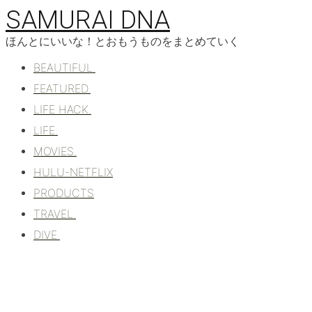
コ
SAMURAI DNA
ン
テ
ほんとにいいな！とおもうものをまとめていく
ン
BEAUTIFUL.
ツ
へ
FEATURED.
移
LIFE HACK.
動
LIFE.
MOVIES.
HULU-NETFLIX
PRODUCTS
TRAVEL.
DIVE.