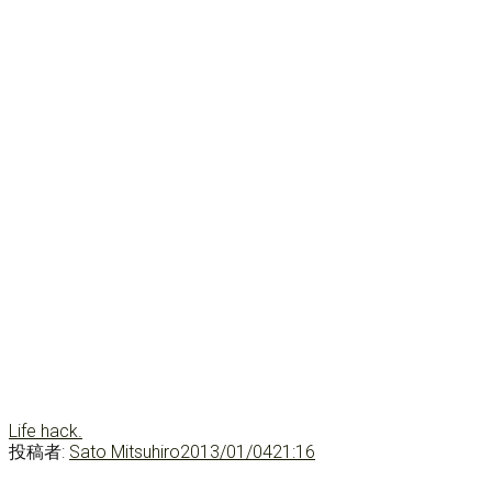
Life hack.
投稿者:
Sato Mitsuhiro
2013/01/04
21:16