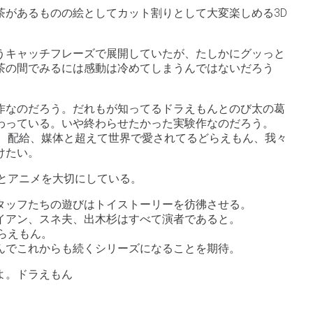
茶があるものの絵としてカット割りとして大変楽しめる3D
うキャッチフレーズで展開していたが、たしかにグッっと
茶の間でみるには感動は冷めてしまうんではないだろう
作なのだろう。だれもが知ってるドラえもんとのび太の葛
わっている。いや終わらせたかった実験作なのだろう。
が、配給、媒体と超えて世界で愛されてるどらえもん、我々
けたい。
りとアニメを大切にしている。
タッフたちの遊びはトイストーリーを彷彿させる。
イアン、スネ夫、出木杉はすべて演者であると。
らえもん。
んでこれからも続くシリーズになることを期待。
よ。ドラえもん