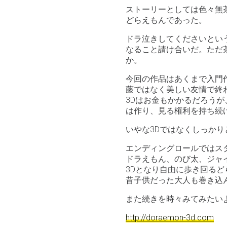
ストーリーとしては色々無
どらえもんであった。
ドラ泣きしてくださいとい
なること請け合いだ。ただ
か。
今回の作品はあくまで入門
藤ではなく美しい友情で終
3Dはお金もかかるだろう
は作り、見る権利を持ち続
いやな3Dではなくしっか
エンディングロールではス
ドラえもん、のび太、ジャ
3Dとなり自由に歩き回るど
昔子供だった大人も巻き込
また続きを時々みてみたい
http://doraemon-3d.com