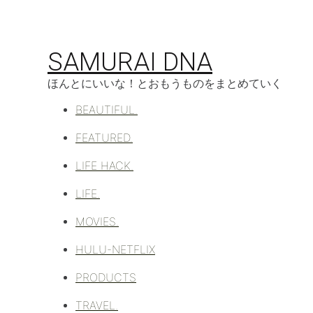
コ
ン
テ
SAMURAI DNA
ン
ツ
ほんとにいいな！とおもうものをまとめていく
へ
移
BEAUTIFUL.
動
FEATURED.
LIFE HACK.
LIFE.
MOVIES.
HULU-NETFLIX
PRODUCTS
TRAVEL.