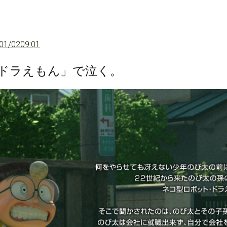
01/02
09:01
 ME ドラえもん」で泣く。