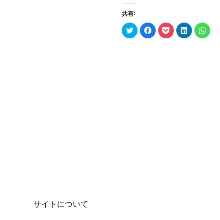
共有:
ク
F
ク
ク
ク
リ
a
リ
リ
リ
ッ
c
ッ
ッ
ッ
ク
e
ク
ク
ク
し
b
し
し
し
て
o
て
て
て
T
o
P
L
W
w
k
o
i
h
i
で
c
n
a
t
共
k
k
t
t
有
e
e
s
e
す
t
d
A
r
る
で
I
p
で
に
シ
n
p
共
は
ェ
で
で
有
ク
ア
共
共
(
リ
(
有
有
新
ッ
新
(
(
し
ク
し
新
新
い
し
い
し
し
ウ
て
ウ
い
い
ィ
く
ィ
ウ
ウ
ン
だ
ン
ィ
ィ
ド
さ
ド
ン
ン
ウ
い
ウ
ド
ド
で
(
で
ウ
ウ
開
新
開
で
で
き
し
き
開
開
ま
い
ま
き
き
す
ウ
す
ま
ま
サイトについて
)
ィ
)
す
す
ン
)
)
ド