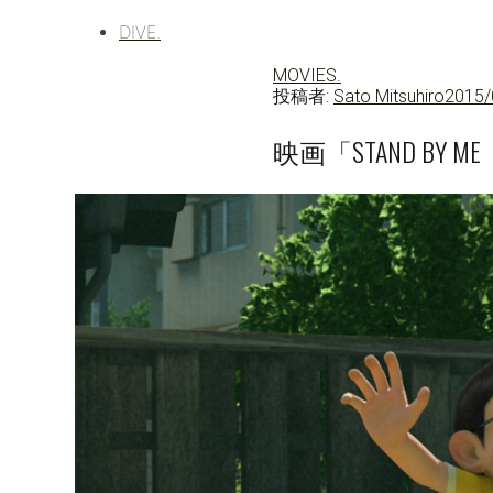
DIVE.
MOVIES.
投稿者:
Sato Mitsuhiro
2015/
映画「STAND BY